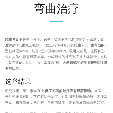
弯曲治疗
维生素E
不是单一分子。它是一类具有类似性质的分子家族，如
生育酚
和
生育三烯酚
。市面上有多种形式的维生素E。生育酚的α
型被标记为d-α，其合成形式则称为dl-α。吸引人的是，这两种形
式在人体中都有显著差异。合成形式的补充剂不被人体接受，被认
为是有毒的。因此，医生常建议服用
天然形式的维生素E来治疗佩
罗尼氏病
。
选举结果
研究表明，维生素本身
对佩罗尼病的治疗没有显著影响
。当医生
开具矫正装置时，它们有助于治疗。针对佩罗尼氏病的维生素通常
有助于稀释血液，从而防止弯曲的凝血，确保血液自由流向器官。