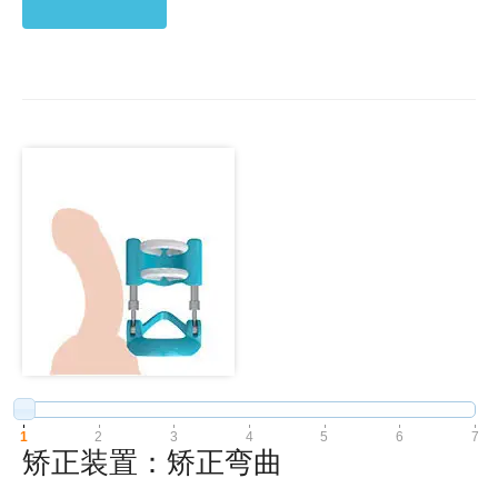
1
2
3
4
5
6
7
矫正装置：矫正弯曲