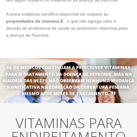
têm algum impacto no tratamento da doença de Peyronie.
A única evidência científica disponível diz respeito às
propriedades da vitamina E
, o que não agrega valor à
decisão do profissional de saúde ao prescrever vitaminas para
a doença de Peyronie.
OS MÉDICOS CONTINUAM A PRESCREVER VITAMINAS
PARA O TRATAMENTO DA DOENÇA DE PEYRONIE, MAS NA
MAIORIA DAS VEZES NÃO OBSERVAM NENHUMA MUDANÇA
SIGNIFICATIVA NA CORREÇÃO DA CURVATURA PENIANA,
MESMO APÓS MESES DE TRATAMENTO.
VITAMINAS PARA
ENDIREITAMENTO