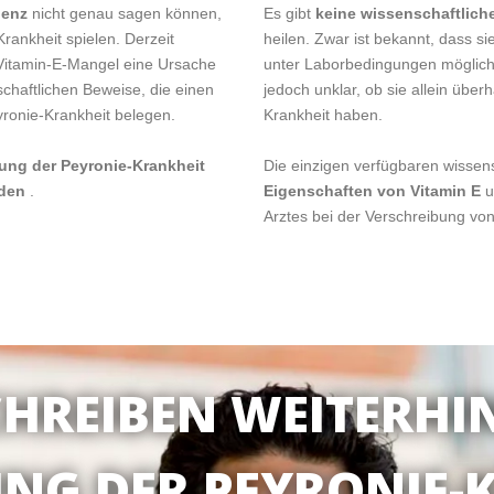
denz
nicht genau sagen können,
Es gibt
keine wissenschaftlich
rankheit spielen. Derzeit
heilen. Zwar ist bekannt, dass 
 Vitamin-E-Mangel eine Ursache
unter Laborbedingungen mögliche
schaftlichen Beweise, die einen
jedoch unklar, ob sie allein übe
onie-Krankheit belegen.
Krankheit haben.
lung der Peyronie-Krankheit
Die einzigen verfügbaren wissens
rden
.
Eigenschaften von Vitamin E
u
Arztes bei der Verschreibung vo
CHREIBEN WEITERHI
NG DER PEYRONIE-K