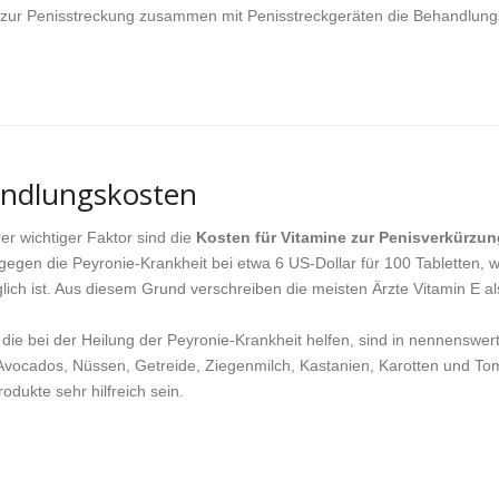
en zur Penisstreckung zusammen mit Penisstreckgeräten die Behandlun
ndlungskosten
rer wichtiger Faktor sind die
Kosten für Vitamine zur Penisverkürzun
gegen die Peyronie-Krankheit bei etwa 6 US-Dollar für 100 Tabletten,
lich ist. Aus diesem Grund verschreiben die meisten Ärzte Vitamin E a
 die bei der Heilung der Peyronie-Krankheit helfen, sind in nennensw
Avocados, Nüssen, Getreide, Ziegenmilch, Kastanien, Karotten und To
rodukte sehr hilfreich sein.