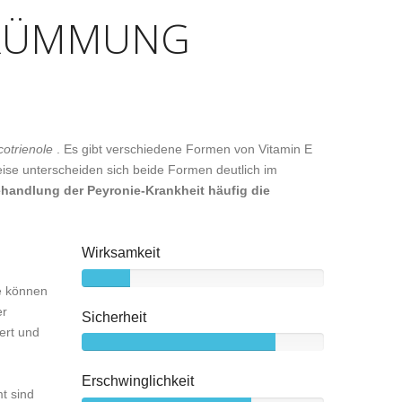
KRÜMMUNG
cotrienole
. Es gibt verschiedene Formen von Vitamin E
eise unterscheiden sich beide Formen deutlich im
ehandlung der Peyronie-Krankheit häufig die
Wirksamkeit
e können
er
Sicherheit
ert und
Erschwinglichkeit
t sind