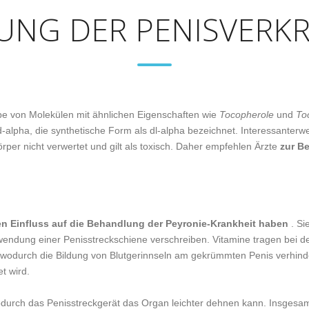
UNG DER PENISVER
ppe von Molekülen mit ähnlichen Eigenschaften wie
Tocopherole
und
To
-alpha, die synthetische Form als dl-alpha bezeichnet. Interessanterw
per nicht verwertet und gilt als toxisch. Daher empfehlen Ärzte
zur B
en Einfluss auf die Behandlung der Peyronie-Krankheit haben
. Si
wendung einer Penisstreckschiene verschreiben. Vitamine tragen bei d
, wodurch die Bildung von Blutgerinnseln am gekrümmten Penis verhind
t wird.
odurch das Penisstreckgerät das Organ leichter dehnen kann. Insgesam