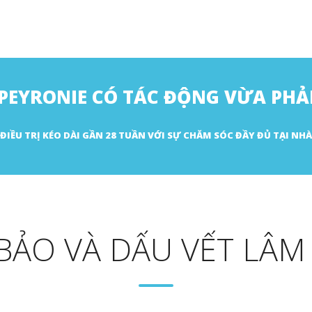
 PEYRONIE CÓ TÁC ĐỘNG VỪA PHẢ
ĐIỀU TRỊ KÉO DÀI GẦN 28 TUẦN VỚI SỰ CHĂM SÓC ĐẦY ĐỦ TẠI NHÀ
BẢO VÀ DẤU VẾT LÂM