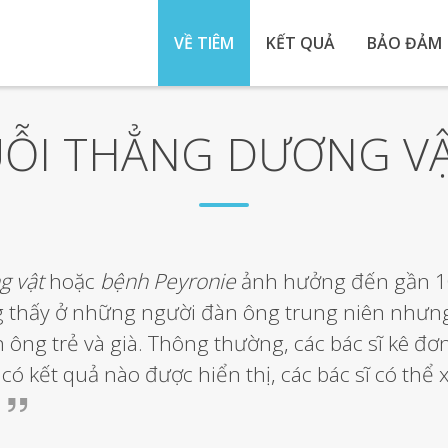
VỀ TIÊM
KẾT QUẢ
BẢO ĐẢM
UỖI THẲNG DƯƠNG VẬT
g vật
hoặc
bệnh Peyronie
ảnh hưởng đến gần 10%
g thấy ở những người đàn ông trung niên nhưn
ông trẻ và già. Thông thường, các bác sĩ kê đơn
có kết quả nào được hiển thị, các bác sĩ có thể