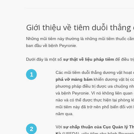
Giới thiệu về tiêm duỗi thẳng
Những mũi tiêm này thường là những mũi tiêm thuốc cần
ban đầu về bệnh Peyronie.
Dưới đây là một số
sự thật về liệu pháp tiêm
để điều tr
Các mũi tiêm duỗi thẳng dương vật hoạt
1
phá vỡ mảng bám
khiến dương vật bị c
phương pháp điều trị được ưa chuộng nhấ
và bệnh Peyronie. Vì nó không liên quan 
nào và có thể được thực hiện tại phòng 
mũi tiêm này đã trở nên phổ biến đối với
năm qua.
Với
sự chấp thuận của Cục Quản lý 
2
Kỳ
(USFDA), việc tiêm cho bệnh Peyronie