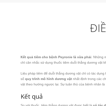
ĐI
Kết quả tiêm cho bệnh Peyronie là vừa phải
. Những m
chỉ cân nhắc sử dụng thuốc tiêm duỗi thẳng dương vật k
Liệu pháp tiêm để duỗi thẳng dương vật chỉ có tác dụng k
số
quy trình mô hình dương vật
nhất định trong các c
vật theo hướng ngược lại. Sự tuân thủ của bệnh nhân là
Kết quả
So với thuốc, tiêm thẳng dương vật được biết là
có tác 