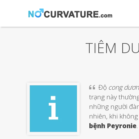
TIÊM D
Độ
cong dươn
trạng này thườn
những người đàn 
nhiên, khi không 
bệnh Peyronie
.