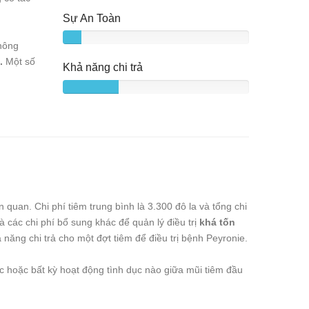
Sự An Toàn
không
.
Một số
Khả năng chi trả
n quan. Chi phí tiêm trung bình là 3.300 đô la và tổng chi
à các chi phí bổ sung khác để quản lý điều trị
khá tốn
ăng chi trả cho một đợt tiêm để điều trị bệnh Peyronie.
c hoặc bất kỳ hoạt động tình dục nào giữa mũi tiêm đầu