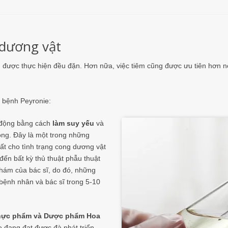
 dương vật
 được thực hiện đều đặn. Hơn nữa, việc tiêm cũng được ưu tiên hơn 
ị bệnh Peyronie:
 động bằng cách
làm suy yếu
và
ong. Đây là một trong những
t cho tình trạng cong dương vật
đến bất kỳ thủ thuật phẫu thuật
khám của bác sĩ, do đó, những
 bệnh nhân và bác sĩ trong 5-10
Thực phẩm và Dược phẩm Hoa
 đang đạt được đà phát triển.