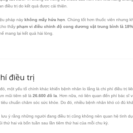
n điều trị do kết quả được cải thiện.
liệu pháp này
không mấy hứa hẹn
. Chúng tốt hơn thuốc viên nhưng 
 cho thấy
phạm vi điều chỉnh độ cong dương vật trung bình là 18%
ể mang lại kết quả hài lòng.
hí điều trị
đó, một yếu tố chính khác khiến bệnh nhân lo lắng là chi phí điều trị liê
ám mũi tiêm sẽ là
26.600 đô la
. Hơn nữa, nó liên quan đến phí bác sĩ v
tiêu chuẩn chăm sóc sức khỏe. Do đó, nhiều bệnh nhân khó có đủ khả n
lưu ý rằng những người đang điều trị cũng không nên quan hệ tình dụ
ũi thứ hai và bốn tuần sau lần tiêm thứ hai của mỗi chu kỳ.