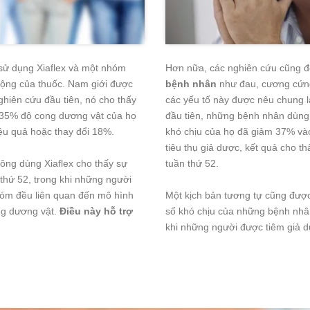
sử dụng Xiaflex và một nhóm
Hơn nữa, các nghiên cứu cũng 
 động của thuốc. Nam giới được
bệnh nhân
như đau, cương cứng,
nghiên cứu đầu tiên, nó cho thấy
các yếu tố này được nêu chung 
n 35% độ cong dương vật của họ
đầu tiên, những bệnh nhân dùng 
ệu quả hoặc thay đổi 18%.
khó chịu của họ đã giảm 37% và
tiêu thụ giả dược, kết quả cho 
ông dùng Xiaflex cho thấy sự
tuần thứ 52.
thứ 52, trong khi những người
hóm đều liên quan đến mô hình
Một kịch bản tương tự cũng đượ
ong dương vật.
Điều này hỗ trợ
số khó chịu của những bệnh nh
khi những người được tiêm giả d