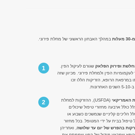
לות
במהלך האבחון הראשוני של מחלת פירוני.
החלשת
ופירוק הפלאק
שגורם לעיקול הפין.
1
עקמומיות הפין ולמחלת פירוני. מכיוון שזה
ותו במרפאת הרופא, הזריקות הללו זכו
ות.
ת האמריקאי
(USFDA), ההזרקות למחלת
2
לל כולל ארבעה מחזורי טיפול שיכולים
מחזור כולל הליכים קליניים שנמשכים כשבוע או
טיפול בבית על ידי המטופל. בכל מחזור
רקות בהפרש של יום עד שלושה
, ואחריהן
 הרופא שמבצע
מידול של הפין
שממתח את