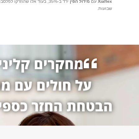
Xiaflex
עם
מידול הפין
שבועות.
מחקרים קליניי
על חולים עם מח
הבטחת החזר כספי ו