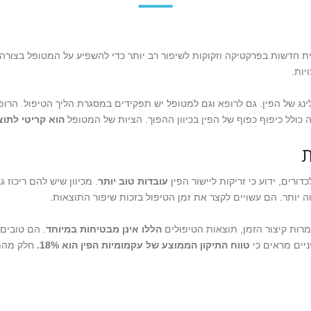
סית חדשות בפרקטיקה וזקוקות לשיפור רב יותר כדי להשפיע על המטופל בצור
יות.
לינג של הפין. גם לרופא וגם למטופל יש תפקידים במסגרת הליך הטיפול. הר
כולל כיפוף כפוף של הפין בכיוון ההפוך. הציות של המטופל
הוא קריטי לתוצ
ת
דורים, ידוע כי זריקות ליישור הפין
עובדות טוב יותר
. מכיוון שיש להם ריכוז 
 יותר. הם עשויים לקצר את זמן הטיפול בזכות שיפור התוצאות.
רות קיצור הזמן, תוצאות הטיפולים
הללו אינן מבטיחות במיוחד
. הם טובים
יניים מראים כי
טווח התיקון הממוצע של עקמומיות הפין הוא 18%.
חלק מהתר