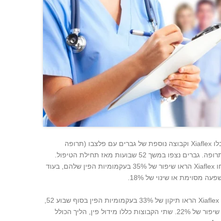
המחקר כלל יותר מ-500 גברים שקיבלו Xiaflex וקבוצה נוספת של גברים עם פלצבו (תרופה
"מזויפת") כדי לבדוק את השפעת התרופה. גברים נצפו במשך 52 שבועות מאז תחילת הטיפול.
במחקר הראשון הראה שגברים שלקחו Xiaflex הראו שיפור של 35% בעקמומיות הפין שלהם, בעוד
 מסוימת או שינוי של 18%.
, גברים שלקחו Xiaflex הראו תיקון של 33% בעקמומיות הפין בסוף שבוע 52,
בעוד שגברים שהוזרקו לפלצבו הראו שיפור של 22%. שתי הקבוצות כללו מידול פין, הליך הכולל