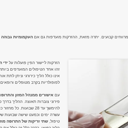
מרווחים קבועים. יתרה מזאת, ההזרקות מועדפות גם אם
העקמומיות גבוהה מ-30 מע
הזרקות ליישור הפין פועלות על
ידי 
זהו אחד הטיפולים המועדפים ביותר ל
אינו כולל הליך כירורגי וניתן לתת א
לפופולריות בקרב מטופלים ורופאים ב-5-10 השנים האחרונ
עם
אישורים ממנהל המזון והתרופו
פירוני צוברות תאוצה. ההליך בדרך כ
להימשך עד 28 שבועות. כל 
עשרה ימים וכמעט שישה שבועות של 
טיפול,
שתי זריקות של התרופה מוז
הליך רפואי. בדרך כלל זה כולל את