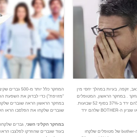
אב, זקפה, בעיות במהלך יחסי מין
חקר
. במחקר הראשון, המטופלים
שלקחו Xiaflex יחד עם מודלים של הפין ציינו כי ציון הדומיין שלהם ירד ב-37% בסוף 52 שבועות.
בעוד קבוצות אחרות של מטופלים שצרכו פלצבו, התוצאות הראו שציון ה-BOTHER שלהם ירד
שגברים שלקחו את הפלסבו הראו השפעה
במחקר הקליני השני
חו