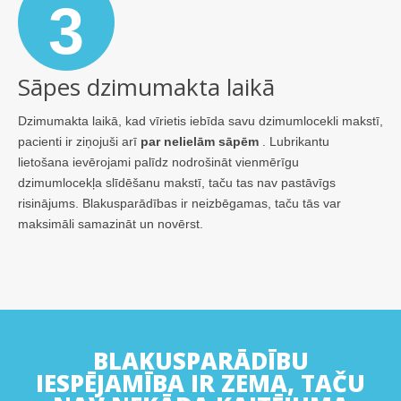
3
Sāpes dzimumakta laikā
Dzimumakta laikā, kad vīrietis iebīda savu dzimumlocekli makstī,
pacienti ir ziņojuši arī
par nelielām sāpēm
. Lubrikantu
lietošana ievērojami palīdz nodrošināt vienmērīgu
dzimumlocekļa slīdēšanu makstī, taču tas nav pastāvīgs
risinājums. Blakusparādības ir neizbēgamas, taču tās var
maksimāli samazināt un novērst.
BLAKUSPARĀDĪBU
IESPĒJAMĪBA IR ZEMA, TAČU