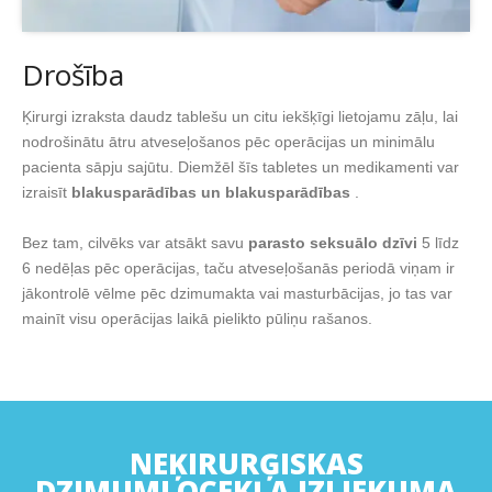
Drošība
Ķirurgi izraksta daudz tablešu un citu iekšķīgi lietojamu zāļu, lai
nodrošinātu ātru atveseļošanos pēc operācijas un minimālu
pacienta sāpju sajūtu. Diemžēl šīs tabletes un medikamenti var
izraisīt
blakusparādības un blakusparādības
.
Bez tam, cilvēks var atsākt savu
parasto seksuālo dzīvi
5 līdz
6 nedēļas pēc operācijas, taču atveseļošanās periodā viņam ir
jākontrolē vēlme pēc dzimumakta vai masturbācijas, jo tas var
mainīt visu operācijas laikā pielikto pūliņu rašanos.
NEĶIRURĢISKAS
DZIMUMLOCEKĻA IZLIEKUMA