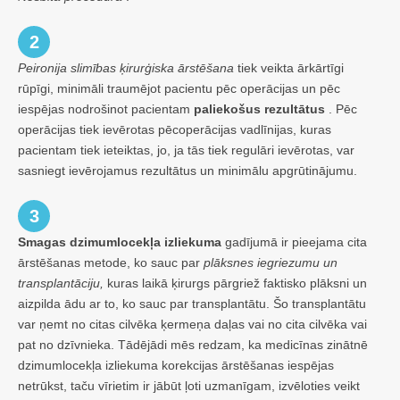
2
Peironija slimības ķirurģiska ārstēšana
tiek veikta ārkārtīgi
rūpīgi, minimāli traumējot pacientu pēc operācijas un pēc
iespējas nodrošinot pacientam
paliekošus rezultātus
. Pēc
operācijas tiek ievērotas pēcoperācijas vadlīnijas, kuras
pacientam tiek ieteiktas, jo, ja tās tiek regulāri ievērotas, var
sasniegt ievērojamus rezultātus un minimālu apgrūtinājumu.
3
Smagas dzimumlocekļa izliekuma
gadījumā ir pieejama cita
ārstēšanas metode, ko sauc par
plāksnes iegriezumu un
transplantāciju,
kuras laikā ķirurgs pārgriež faktisko plāksni un
aizpilda ādu ar to, ko sauc par transplantātu. Šo transplantātu
var ņemt no citas cilvēka ķermeņa daļas vai no cita cilvēka vai
pat no dzīvnieka. Tādējādi mēs redzam, ka medicīnas zinātnē
dzimumlocekļa izliekuma korekcijas ārstēšanas iespējas
netrūkst, taču vīrietim ir jābūt ļoti uzmanīgam, izvēloties veikt