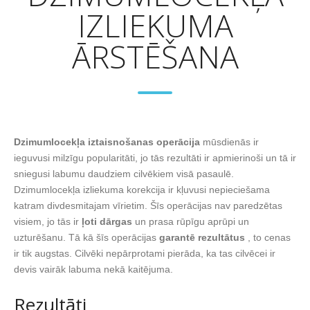
IZLIEKUMA
ĀRSTĒŠANA
Dzimumlocekļa iztaisnošanas operācija
mūsdienās ir
ieguvusi milzīgu popularitāti, jo tās rezultāti ir apmierinoši un tā ir
sniegusi labumu daudziem cilvēkiem visā pasaulē.
Dzimumlocekļa izliekuma korekcija ir kļuvusi nepieciešama
katram divdesmitajam vīrietim. Šīs operācijas nav paredzētas
visiem, jo tās ir
ļoti dārgas
un prasa rūpīgu aprūpi un
uzturēšanu. Tā kā šīs operācijas
garantē rezultātus
, to cenas
ir tik augstas. Cilvēki nepārprotami pierāda, ka tas cilvēcei ir
devis vairāk labuma nekā kaitējuma.
Rezultāti