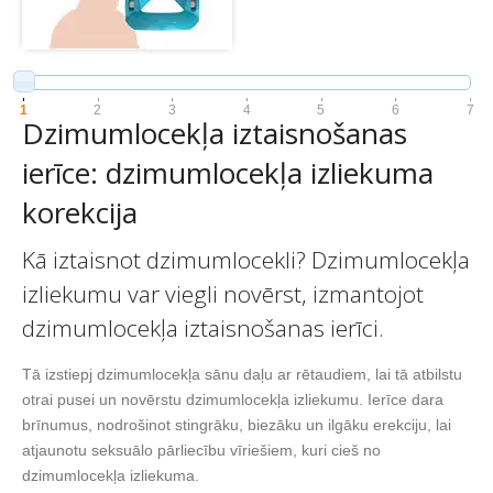
1
2
3
4
5
6
7
Dzimumlocekļa iztaisnošanas
ierīce: dzimumlocekļa izliekuma
korekcija
Kā iztaisnot dzimumlocekli? Dzimumlocekļa
izliekumu var viegli novērst, izmantojot
dzimumlocekļa iztaisnošanas ierīci.
Tā izstiepj dzimumlocekļa sānu daļu ar rētaudiem, lai tā atbilstu
otrai pusei un novērstu dzimumlocekļa izliekumu. Ierīce dara
brīnumus, nodrošinot stingrāku, biezāku un ilgāku erekciju, lai
atjaunotu seksuālo pārliecību vīriešiem, kuri cieš no
dzimumlocekļa izliekuma.