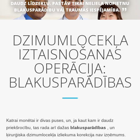
DAUDZ LĪDZEKĻU. PASTĀV TIKAI NELIELA NOPIETNU
BLAKUSPARĀDĪBU VAI TRAUMAS IESPĒJAMĪBA.
DZIMUMLOCEKĻA
IZTAISNOŠANAS
OPERĀCIJA:
BLAKUSPARĀDĪBAS
Katrai monētai ir divas puses, un, ja kaut kam ir daudz
priekšrocību, tas rada arī dažas
blakusparādības
, un
ķirurģiska dzimumlocekļa izliekuma korekcija nav izņēmums.