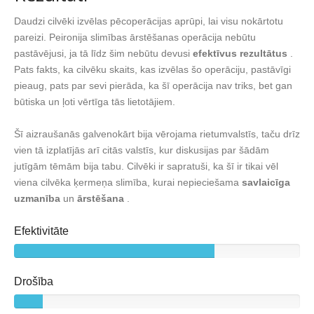
Daudzi cilvēki izvēlas pēcoperācijas aprūpi, lai visu nokārtotu
pareizi. Peironija slimības ārstēšanas operācija nebūtu
pastāvējusi, ja tā līdz šim nebūtu devusi
efektīvus rezultātus
.
Pats fakts, ka cilvēku skaits, kas izvēlas šo operāciju, pastāvīgi
pieaug, pats par sevi pierāda, ka šī operācija nav triks, bet gan
būtiska un ļoti vērtīga tās lietotājiem.
Šī aizraušanās galvenokārt bija vērojama rietumvalstīs, taču drīz
vien tā izplatījās arī citās valstīs, kur diskusijas par šādām
jutīgām tēmām bija tabu. Cilvēki ir sapratuši, ka šī ir tikai vēl
viena cilvēka ķermeņa slimība, kurai nepieciešama
savlaicīga
uzmanība
un
ārstēšana
.
Efektivitāte
Drošība