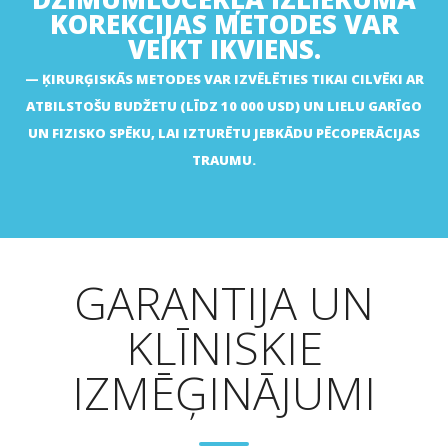
KOREKCIJAS METODES VAR
VEIKT IKVIENS.
ĶIRURĢISKĀS METODES VAR IZVĒLĒTIES TIKAI CILVĒKI AR
ATBILSTOŠU BUDŽETU (LĪDZ 10 000 USD) UN LIELU GARĪGO
UN FIZISKO SPĒKU, LAI IZTURĒTU JEBKĀDU PĒCOPERĀCIJAS
TRAUMU.
GARANTIJA UN
KLĪNISKIE
IZMĒĢINĀJUMI