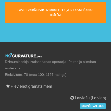
LASIET VAIRĀK PAR DZIMUMLOCEKĻA IZTAISNOŠANAS
IERĪCĒM
Dzimumlocekļa iztaisnošanas operācija: Peironija slimības
ārstēšana
Efektivitāte: 70 (max 100, 1197 ratings)
Pievienot grāmatzīmēm
Latviešu (Latvian)
MAINĪT VALODU