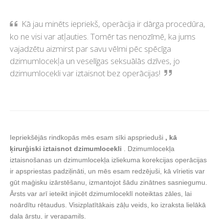
Kā jau minēts iepriekš, operācija ir dārga procedūra,
ko ne visi var atļauties. Tomēr tas nenozīmē, ka jums
vajadzētu aizmirst par savu vēlmi pēc spēcīga
dzimumlocekļa un veselīgas seksuālās dzīves, jo
dzimumlocekli var iztaisnot bez operācijas!
Iepriekšējās rindkopās mēs esam sīki apsprieduši
, kā
ķirurģiski iztaisnot dzimumlocekli
. Dzimumlocekļa
iztaisnošanas un dzimumlocekļa izliekuma korekcijas operācijas
ir apspriestas padziļināti, un mēs esam redzējuši, kā vīrietis var
gūt maģisku izārstēšanu, izmantojot šādu zinātnes sasniegumu.
Ārsts var arī ieteikt injicēt dzimumloceklī noteiktas zāles, lai
noārdītu rētaudus. Visizplatītākais zāļu veids, ko izraksta lielākā
daļa ārstu, ir verapamils.