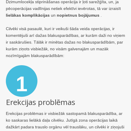
Dzimumlocekļa stiprināšanas operācija ir ļoti sarežģīta, un, ja
pēcoperācijas vadlīnijas netiek efektīvi ievērotas, tā var izraisīt
lielākas komplikācijas
un
nopietnus bojājumus
.
Cilvēki visā pasaulē, kuri ir veikuši šāda veida operācijas, ir
komentējuši arī dažas blakusparādības, ar kurām daži no viņiem
ir saskārušies. Tālāk ir minētas dažas no blakusparādībām, par
kurām ziņots visbiežāk, no visām galvenajām un mazāk
nozīmīgajām blakusparādībām:
1
Erekcijas problēmas
Erekcijas problēmas ir visbiežāk sastopamā blakusparādība, ar
ko saskaras lielākā daļa cilvēku. Jutīgā zona operācijas laikā
dažkārt padara trauslo orgānu vēl trauslāku, un cilvēki ir ziņojuši