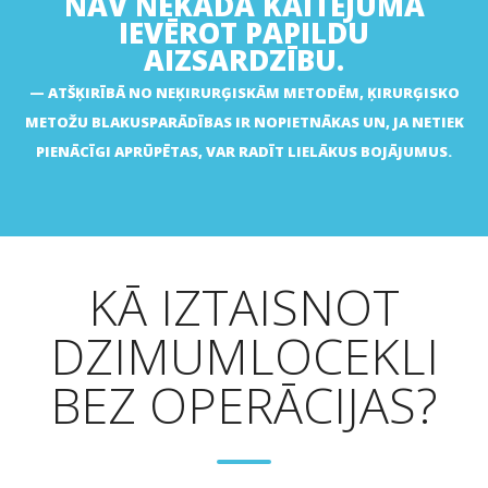
NAV NEKĀDA KAITĒJUMA
IEVĒROT PAPILDU
AIZSARDZĪBU.
ATŠĶIRĪBĀ NO NEĶIRURĢISKĀM METODĒM, ĶIRURĢISKO
METOŽU BLAKUSPARĀDĪBAS IR NOPIETNĀKAS UN, JA NETIEK
PIENĀCĪGI APRŪPĒTAS, VAR RADĪT LIELĀKUS BOJĀJUMUS.
KĀ IZTAISNOT
DZIMUMLOCEKLI
BEZ OPERĀCIJAS?