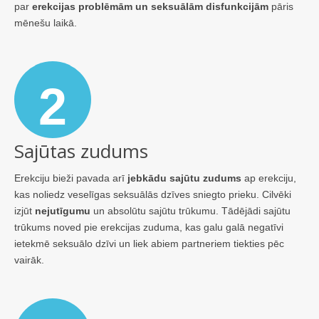
par
erekcijas problēmām un seksuālām disfunkcijām
pāris
mēnešu laikā.
2
Sajūtas zudums
Erekciju bieži pavada arī
jebkādu sajūtu zudums
ap erekciju,
kas noliedz veselīgas seksuālās dzīves sniegto prieku. Cilvēki
izjūt
nejutīgumu
un absolūtu sajūtu trūkumu. Tādējādi sajūtu
trūkums noved pie erekcijas zuduma, kas galu galā negatīvi
ietekmē seksuālo dzīvi un liek abiem partneriem tiekties pēc
vairāk.