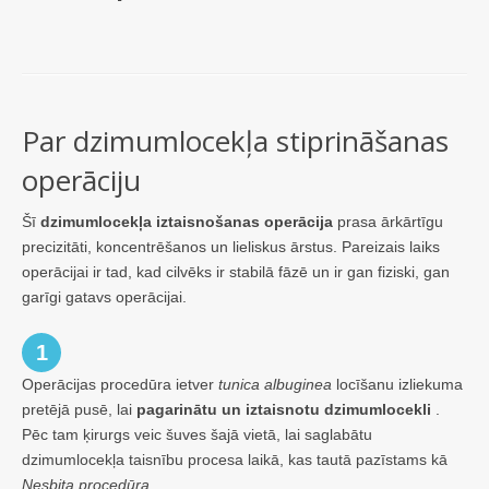
Par dzimumlocekļa stiprināšanas
operāciju
Šī
dzimumlocekļa iztaisnošanas operācija
prasa ārkārtīgu
precizitāti, koncentrēšanos un lieliskus ārstus. Pareizais laiks
operācijai ir tad, kad cilvēks ir stabilā fāzē un ir gan fiziski, gan
garīgi gatavs operācijai.
1
Operācijas procedūra ietver
tunica albuginea
locīšanu izliekuma
pretējā pusē, lai
pagarinātu un iztaisnotu dzimumlocekli
.
Pēc tam ķirurgs veic šuves šajā vietā, lai saglabātu
dzimumlocekļa taisnību procesa laikā, kas tautā pazīstams kā
Nesbita procedūra
.