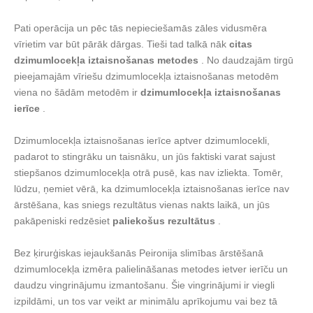
Pati operācija un pēc tās nepieciešamās zāles vidusmēra
vīrietim var būt pārāk dārgas. Tieši tad talkā nāk
citas
dzimumlocekļa iztaisnošanas metodes
. No daudzajām tirgū
pieejamajām vīriešu dzimumlocekļa iztaisnošanas metodēm
viena no šādām metodēm ir
dzimumlocekļa iztaisnošanas
ierīce
.
Dzimumlocekļa iztaisnošanas ierīce aptver dzimumlocekli,
padarot to stingrāku un taisnāku, un jūs faktiski varat sajust
stiepšanos dzimumlocekļa otrā pusē, kas nav izliekta. Tomēr,
lūdzu, ņemiet vērā, ka dzimumlocekļa iztaisnošanas ierīce nav
ārstēšana, kas sniegs rezultātus vienas nakts laikā, un jūs
pakāpeniski redzēsiet
paliekošus rezultātus
.
Bez ķirurģiskas iejaukšanās Peironija slimības ārstēšanā
dzimumlocekļa izmēra palielināšanas metodes ietver ierīču un
daudzu vingrinājumu izmantošanu. Šie vingrinājumi ir viegli
izpildāmi, un tos var veikt ar minimālu aprīkojumu vai bez tā