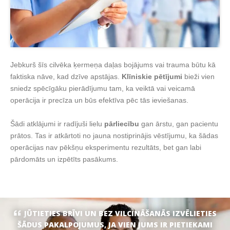
Jebkurš šīs cilvēka ķermeņa daļas bojājums vai trauma būtu kā
faktiska nāve, kad dzīve apstājas.
Klīniskie pētījumi
bieži vien
sniedz spēcīgāku pierādījumu tam, ka veiktā vai veicamā
operācija ir precīza un būs efektīva pēc tās ieviešanas.
Šādi atklājumi ir radījuši lielu
pārliecību
gan ārstu, gan pacientu
prātos. Tas ir atkārtoti no jauna nostiprinājis vēstījumu, ka šādas
operācijas nav pēkšņu eksperimentu rezultāts, bet gan labi
pārdomāts un izpētīts pasākums.
JŪTIETIES BRĪVI UN BEZ VILCINĀŠANĀS IZVĒLIETIES
ŠĀDUS PAKALPOJUMUS, JA VIEN JUMS IR PIETIEKAMI