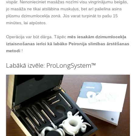
vispār. Nenonieciniet masāžas nozīmi visu vingrinājumu beigās,
jo masāža ne tikai atslābina muskuļus, bet arī palielina asins
plūsmu dzimumlocekļa zonā. Jūs varat turpināt to pašu 15
minūtes, lai atpūstos.
Operācija var būt dārga. Tāpēc
mēs iesakām dzimumlocekļa
iztaisnošanas ierīci kā labāko Peironija slimības ārstēšanas
metodi
!
Labākā izvēle: ProLongSystem™