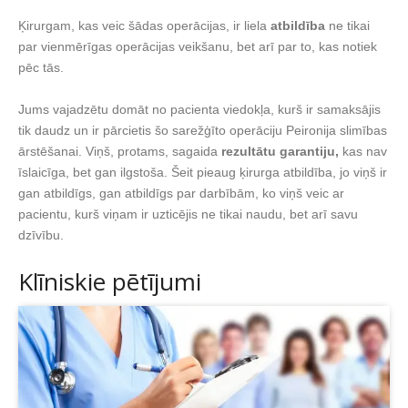
Ķirurgam, kas veic šādas operācijas, ir liela
atbildība
ne tikai
par vienmērīgas operācijas veikšanu, bet arī par to, kas notiek
pēc tās.
Jums vajadzētu domāt no pacienta viedokļa, kurš ir samaksājis
tik daudz un ir pārcietis šo sarežģīto operāciju Peironija slimības
ārstēšanai. Viņš, protams, sagaida
rezultātu garantiju,
kas nav
īslaicīga, bet gan ilgstoša. Šeit pieaug ķirurga atbildība, jo viņš ir
gan atbildīgs, gan atbildīgs par darbībām, ko viņš veic ar
pacientu, kurš viņam ir uzticējis ne tikai naudu, bet arī savu
dzīvību.
Klīniskie pētījumi