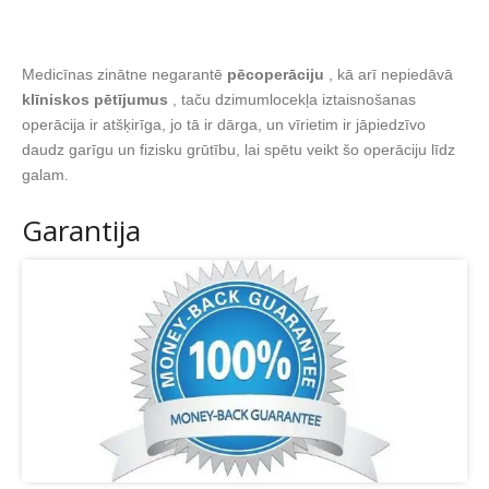
Medicīnas zinātne negarantē
pēcoperāciju
, kā arī nepiedāvā
klīniskos pētījumus
, taču dzimumlocekļa iztaisnošanas
operācija ir atšķirīga, jo tā ir dārga, un vīrietim ir jāpiedzīvo
daudz garīgu un fizisku grūtību, lai spētu veikt šo operāciju līdz
galam.
Garantija