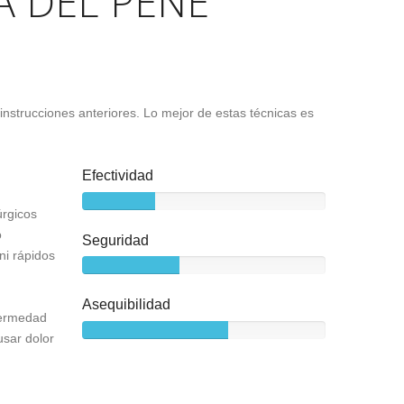
A DEL PENE
instrucciones anteriores. Lo mejor de estas técnicas es
Efectividad
úrgicos
o
Seguridad
ni rápidos
Asequibilidad
nfermedad
usar dolor