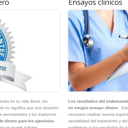
ero
Ensayos clínicos
cias en su vida diaria, las
Los resultados del enderezami
o no significa que una situación
en ningún ensayo clínico
. Est
on permanentes y los trastornos
necesario realizar nuevos exper
e dinero para los ejercicios
sensibilidad del tratamiento y de
rio no puede solicitar
problemas ni los resultados de la